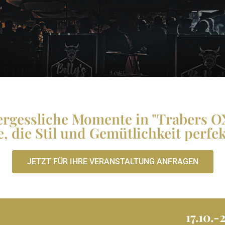
ergessliche Momente in "Trabers O
, die Stil und Gemütlichkeit perfek
JETZT FÜR IHRE VERANSTALTUNG ANFRAGEN
17.10.-