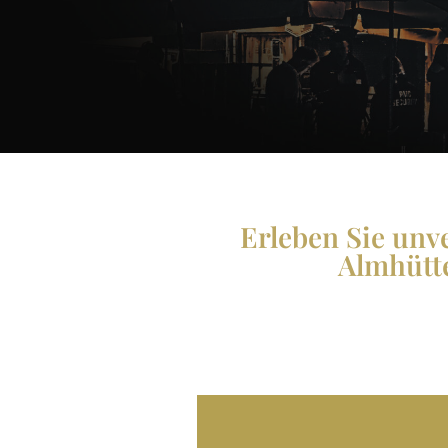
Erleben Sie unv
Almhütte