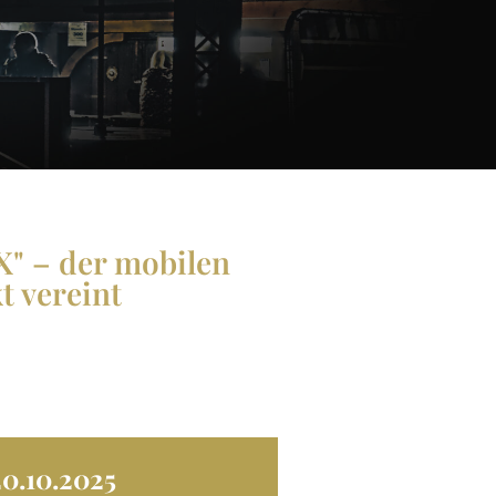
X" – der mobilen
t vereint
20.10.2025